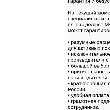
Гарантия и безу
На текущий моме
специалисты из 
плюсы делают My
может гарантиро
• разумные расц
для активных пок
• исключительно
производители с
• большой выбор
• оригинальност
производителей;
• краткосрочная 
России;
• удобная оплат
• грамотная под
сотрудников.