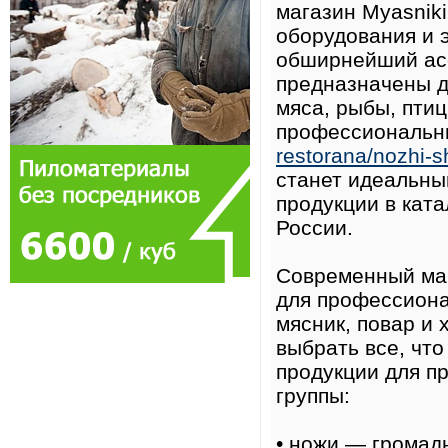
магазин Myasnik
оборудования и 
обширнейший асс
предназначены д
мяса, рыбы, птиц
профессиональ
restorana/nozhi-s
станет идеальны
продукции в ката
России.
Современный маг
для профессиона
мясник, повар и
выбрать все, чт
продукции для п
группы:
• ножи — грома