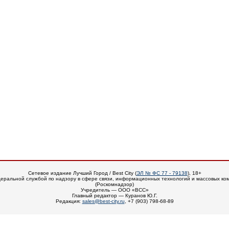
Сетевое издание Лучший Город / Best City (
ЭЛ № ФС 77 - 79138
), 18+
еральной службой по надзору в сфере связи, информационных технологий и массовых ко
(Роскомнадзор)
Учредитель — ООО «ВСС»
Главный редактор — Куранов Ю.Г.
Редакция:
sales@best-city.ru
, +7 (903) 798-68-89