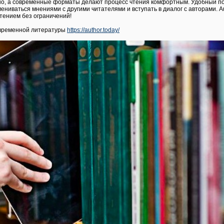
но, а современные форматы делают процесс чтения комфортным. Удобный по
ниваться мнениями с другими читателями и вступать в диалог с авторами. Au
тением без ограничений!
овременной литературы
https://author.today/