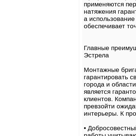
применяются пер
натяжения гаран
а использование
обеспечивает точ
Главные преимущ
Эстрела
Монтажные брига
гарантировать с
города и области
является гарант
клиентов. Компа
превзойти ожид
интерьеры. К пр
• Добросовестны
работы учитываю