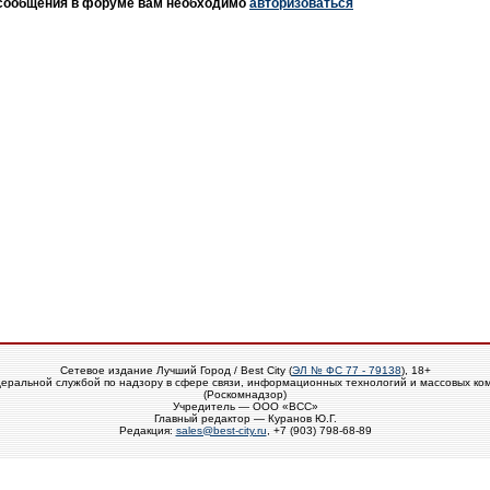
 сообщения в форуме вам необходимо
авторизоваться
Сетевое издание Лучший Город / Best City (
ЭЛ № ФС 77 - 79138
), 18+
еральной службой по надзору в сфере связи, информационных технологий и массовых ко
(Роскомнадзор)
Учредитель — ООО «ВСС»
Главный редактор — Куранов Ю.Г.
Редакция:
sales@best-city.ru
, +7 (903) 798-68-89