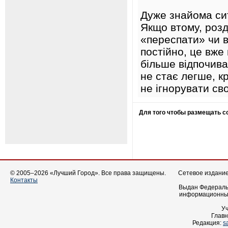
Дуже знайома сит
Якщо втому, розд
«переспати» чи в
постійно, це вже
більше відпочива
не стає легше, к
не ігнорувати сво
Для того чтобы размещать 
© 2005–2026 «Лучший Город». Все права защищены.
Сетевое издание 
Контакты
Выдан Федеральн
информационных
У
Главн
Редакция:
s