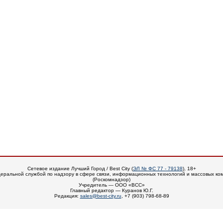
Сетевое издание Лучший Город / Best City (
ЭЛ № ФС 77 - 79138
), 18+
еральной службой по надзору в сфере связи, информационных технологий и массовых ко
(Роскомнадзор)
Учредитель — ООО «ВСС»
Главный редактор — Куранов Ю.Г.
Редакция:
sales@best-city.ru
, +7 (903) 798-68-89