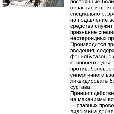
постоянные боли
областях и шейн
специально раз
на подавление в
средства служит
признание специ
нестероидных пр
Производится пр
введения, соде
фенилбутазон с
компонента дейс
противоболевое 
синергичного вз
ликвидировать б
сустава.
Принцип действи
на механизмы во
— главных прово
лидокаина добав