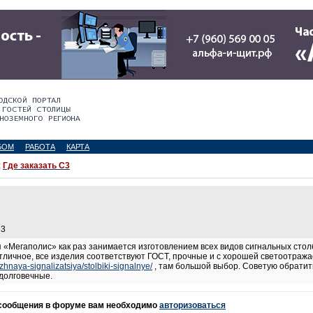
БОМ
РАБОТА
КАРТА
:
Где заказать С3
33
«Мегаполис» как раз занимается изготовлением всех видов сигнальных столб
тличное, все изделия соответствуют ГОСТ, прочные и с хорошей светоотражае
zhnaya-signalizatsiya/stolbiki-signalnye/
, там большой выбор. Советую обратит
 долговечные.
 сообщения в форуме вам необходимо
авторизоваться