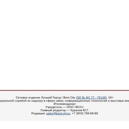
Сетевое издание Лучший Город / Best City (
ЭЛ № ФС 77 - 79138
), 18+
еральной службой по надзору в сфере связи, информационных технологий и массовых ко
(Роскомнадзор)
Учредитель — ООО «ВСС»
Главный редактор — Куранов Ю.Г.
Редакция:
sales@best-city.ru
, +7 (903) 798-68-89