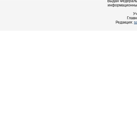
Выдан Федеральн
информационных
У
Главн
Редакция:
s