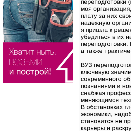
переподготовки (
моя организация
плату за них св
надежную организ
я пришла к реше
убедиться в их 
переподготовки. 
а также практиче
ВУЗ переподгото
ключевую значим
современного об
познаниями и но
снабжая професс
меняющимся тех
В обстановках г
экономики, надо
становится не п
карьеры и раскр