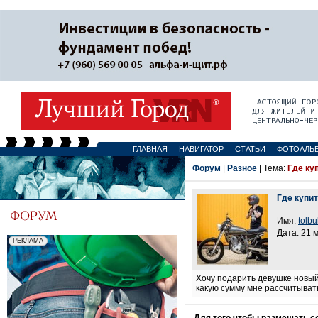
ГЛАВНАЯ
НАВИГАТОР
СТАТЬИ
ФОТОАЛЬ
Форум
|
Разное
| Тема:
Где ку
Где купи
Имя:
tolb
Дата: 21 
Хочу подарить девушке новы
какую сумму мне рассчитыват