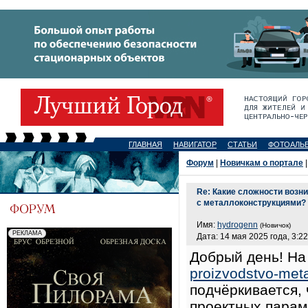
ГЛАВНАЯ
НАВИГАТОР
СТАТЬИ
ФОТОАЛЬ
Форум
|
Новичкам о портале
|
Re: Какие сложности возн
с металлоконструкциями?
Имя:
hydrogenn
(Новичок)
Дата: 14 мая 2025 года, 3:22
Добрый день! На
proizvodstvo-metal
подчёркивается,
проектных парам