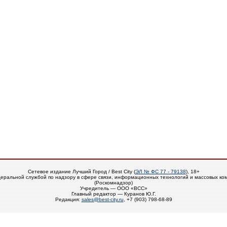
Сетевое издание Лучший Город / Best City (
ЭЛ № ФС 77 - 79138
), 18+
еральной службой по надзору в сфере связи, информационных технологий и массовых ко
(Роскомнадзор)
Учредитель — ООО «ВСС»
Главный редактор — Куранов Ю.Г.
Редакция:
sales@best-city.ru
, +7 (903) 798-68-89