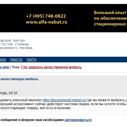
БОМ
РАБОТА
КАРТА
 о нём
| Тема:
Где заказать качественную мебель
ь качественную мебель
года, 18:10
ндовать классный магазин
https://bezpereplat-mebel.ru/
где вы можете выбрать д
хороший ассортимент сейчас действует система скидок, если вы хотите чтоб
 сопутствующие товары, всё есть в наличии.
 сообщения в форуме вам необходимо
авторизоваться