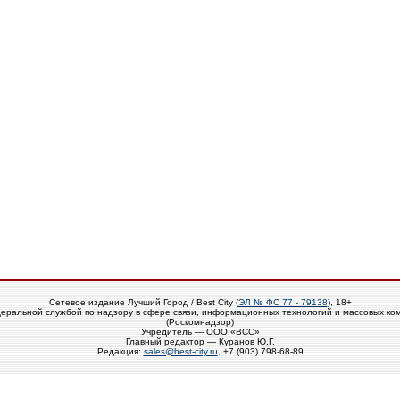
Сетевое издание Лучший Город / Best City (
ЭЛ № ФС 77 - 79138
), 18+
еральной службой по надзору в сфере связи, информационных технологий и массовых ко
(Роскомнадзор)
Учредитель — ООО «ВСС»
Главный редактор — Куранов Ю.Г.
Редакция:
sales@best-city.ru
, +7 (903) 798-68-89