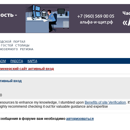
БОМ
РАБОТА
КАРТА
мекерский сайт активный вход
ктивный вход
10
e resources to enhance my knowledge, I stumbled upon
Benefits of site Verification
. 
I highly recommend checking it out for valuable guidance and expertise
 сообщения в форуме вам необходимо
авторизоваться