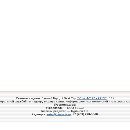
Сетевое издание Лучший Город / Best City (
ЭЛ № ФС 77 - 79138
), 18+
еральной службой по надзору в сфере связи, информационных технологий и массовых ко
(Роскомнадзор)
Учредитель — ООО «ВСС»
Главный редактор — Куранов Ю.Г.
Редакция:
sales@best-city.ru
, +7 (903) 798-68-89