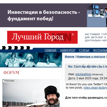
ГЛАВНАЯ
НАВИГАТОР
СТАТЬИ
ФОТОАЛЬ
Форум
|
Новичкам о портале
|
Re: Cách lắp đặt bồn cầu 1 
Имя:
michealjhon
(Новичок)
Дата: 2 мая 2025 года, 19:34
Hi there! Do you use Twitter? I’
to new posts.
rolex clean factor
Для того чтобы размещать 