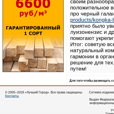
своим разнообра
положительное во
про черный гала
products/kongka-h
приятно было ув
луизонензис и д
помогают укрепит
Итог: советую в
натуральный ком
гармонии в орга
решение для тех
путем!
Для того чтобы размещать 
© 2005–2026 «Лучший Город». Все права защищены.
Сетевое издание 
Контакты
Выдан Федеральн
информационных
У
Главн