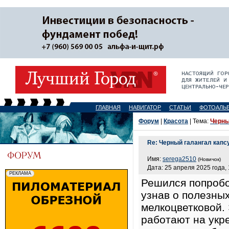
ГЛАВНАЯ
НАВИГАТОР
СТАТЬИ
ФОТОАЛЬ
Форум
|
Красота
| Тема:
Черны
Re: Черный галангал кап
Имя:
serega2510
(Новичок)
Дата: 25 апреля 2025 года, 
Решился попробо
узнав о полезны
мелкоцветковой.
работают на укр