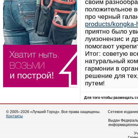
своим разнообра
положительное во
про черный гала
products/kongka-h
приятно было ув
луизонензис и д
помогают укрепит
Итог: советую в
натуральный ком
гармонии в орга
решение для тех
путем!
Для того чтобы размещать 
© 2005–2026 «Лучший Город». Все права защищены.
Сетевое издание 
Контакты
Выдан Федеральн
информационных
У
Главн