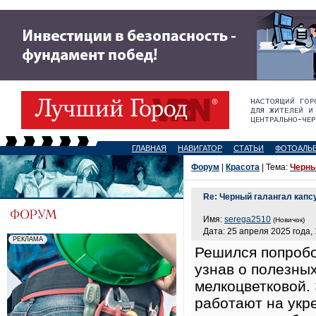
ГЛАВНАЯ
НАВИГАТОР
СТАТЬИ
ФОТОАЛЬ
Форум
|
Красота
| Тема:
Черны
Re: Черный галангал кап
Имя:
serega2510
(Новичок)
Дата: 25 апреля 2025 года, 
Решился попробо
узнав о полезны
мелкоцветковой.
работают на укр