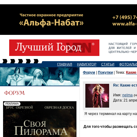
ГЛАВНАЯ
НАВИГАТОР
СТАТЬИ
ФОТОАЛЬ
Форум
|
Покупки
| Тема:
Какие
Re: Какие е
Имя:
nelma
(Н
Дата: 21 апре
Я через терминал на карту на
Для того чтобы размещать 