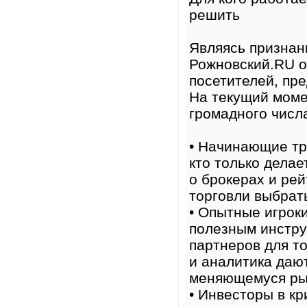
решить
Являясь признан
Рожновский.RU о
посетителей, пр
На текущий моме
громадного числа
• Начинающие тр
кто только дела
о брокерах и ре
торговли выбрат
• Опытные игрок
полезным инстру
партнеров для т
и аналитика даю
меняющемуся ры
• Инвесторы в к