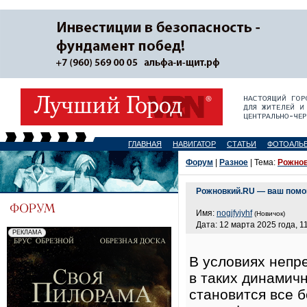
ГЛАВНАЯ
НАВИГАТОР
СТАТЬИ
ФОТОАЛЬ
Форум
|
Разное
| Тема:
Рожнов
Рожновкий.RU — ваш помо
Имя:
nogjfyjyhf
(Новичок)
Дата: 12 марта 2025 года, 1
В условиях непр
в таких динамичн
становится все 