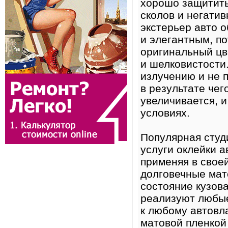
хорошо защитить
сколов и негати
экстерьер авто 
и элегантным, по
оригинальный цв
и шелковистости.
излучению и не 
в результате че
увеличивается, 
условиях.
Популярная студ
услуги оклейки 
применяя в свое
долговечные мат
состояние кузов
реализуют любые
к любому автовл
матовой пленко