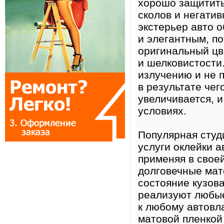
хорошо защитить
сколов и негати
экстерьер авто 
и элегантным, по
оригинальный цв
и шелковистости.
излучению и не 
в результате че
увеличивается, 
условиях.
Популярная студ
услуги оклейки 
применяя в свое
долговечные мат
состояние кузов
реализуют любые
к любому автовл
матовой пленко