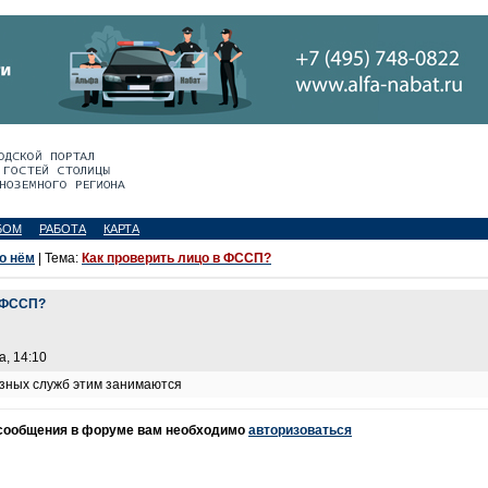
БОМ
РАБОТА
КАРТА
 о нём
| Тема:
Как проверить лицо в ФССП?
в ФССП?
а, 14:10
азных служб этим занимаются
 сообщения в форуме вам необходимо
авторизоваться