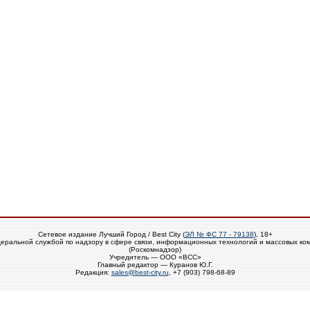
Сетевое издание Лучший Город / Best City (
ЭЛ № ФС 77 - 79138
), 18+
еральной службой по надзору в сфере связи, информационных технологий и массовых ко
(Роскомнадзор)
Учредитель — ООО «ВСС»
Главный редактор — Куранов Ю.Г.
Редакция:
sales@best-city.ru
, +7 (903) 798-68-89