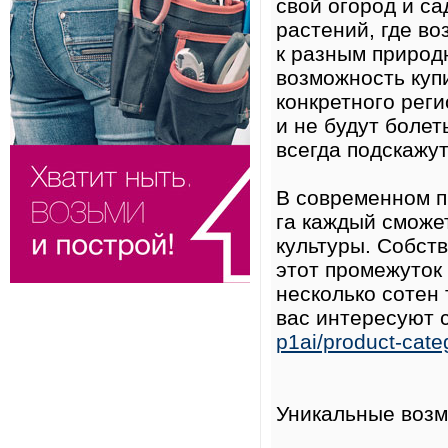
свой огород и са
растений, где в
к разным природ
возможность куп
конкретного реги
и не будут боле
всегда подскажут
В современном п
га каждый сможе
культуры. Собств
этот промежуток
несколько сотен 
вас интересуют 
p1ai/product-cate
Уникальные возм