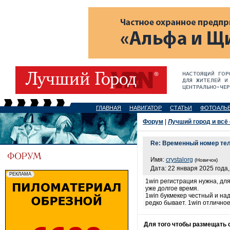
ГЛАВНАЯ
НАВИГАТОР
СТАТЬИ
ФОТОАЛЬ
Форум
|
Лучший город и всё
Re: Временный номер те
Имя:
crystalorg
(Новичок)
Дата: 22 января 2025 года,
1win регистрация нужна, для
уже долгое время.
1win букмекер честный и на
редко бывает. 1win отлично
Для того чтобы размещать