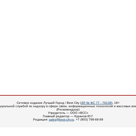
Сетевое издание Лучший Город / Best City (
ЭЛ № ФС 77 - 79138
), 18+
еральной службой по надзору в сфере связи, информационных технологий и массовых ко
(Роскомнадзор)
Учредитель — ООО «ВСС»
Главный редактор — Куранов Ю.Г.
Редакция:
sales@best-city.ru
, +7 (903) 798-68-89