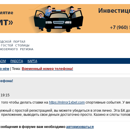
БОМ
РАБОТА
КАРТА
 о нём
| Тема:
Временный номер телефона!
лефона!
 19:15
 того чтобы делать ставки на
https://mIrror1xbet.com
спортивные события. У вин
дежный с простой регистрацией, вы можете убедиться в этом лично. Эта БК 
е приложение, выводить свои деньги достаточно просто. Казино и слоты топов
 сообщения в форуме вам необходимо
авторизоваться