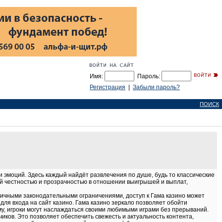
Имя:
Пароль:
Регистрация
|
Забыли пароль?
ПОИСК
 эмоций. Здесь каждый найдёт развлечения по душе, будь то классические
ей честностью и прозрачностью в отношении выигрышей и выплат,
личными законодательными ограничениями, доступ к Гама казино может
для входа на сайт казино. Гама казино зеркало позволяет обойти
му, игроки могут наслаждаться своими любимыми играми без прерываний.
иков. Это позволяет обеспечить свежесть и актуальность контента,