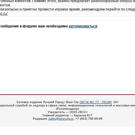
тоянных клиентов. Помимо этого, казино предлагает разнообразные бонусы и
ентов.
но безопасно и приятно провести игровое время, рекомендуем перейти по след
p.ru/
 сообщения в форуме вам необходимо
авторизоваться
Сетевое издание Лучший Город / Best City (
ЭЛ № ФС 77 - 79138
), 18+
еральной службой по надзору в сфере связи, информационных технологий и массовых ко
(Роскомнадзор)
Учредитель — ООО «ВСС»
Главный редактор — Куранов Ю.Г.
Редакция:
sales@best-city.ru
, +7 (903) 798-68-89