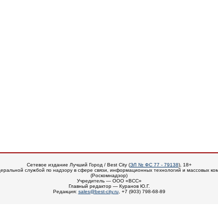
Сетевое издание Лучший Город / Best City (
ЭЛ № ФС 77 - 79138
), 18+
еральной службой по надзору в сфере связи, информационных технологий и массовых ко
(Роскомнадзор)
Учредитель — ООО «ВСС»
Главный редактор — Куранов Ю.Г.
Редакция:
sales@best-city.ru
, +7 (903) 798-68-89