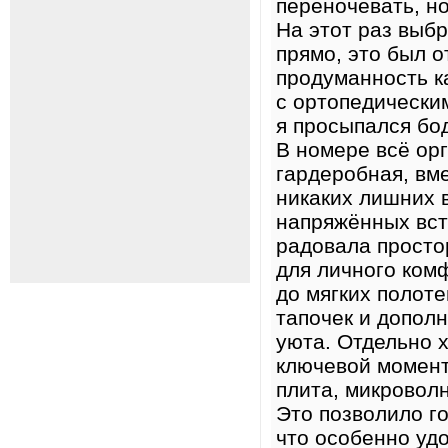
переночевать, но
На этот раз выб
прямо, это был о
продуманность к
с ортопедически
я просыпался бод
В номере всё орг
гардеробная, вм
никаких лишних 
напряжённых вст
радовала просто
для личного ком
до мягких полоте
тапочек и допол
уюта. Отдельно х
ключевой момент
плита, микровол
Это позволило го
что особенно удо