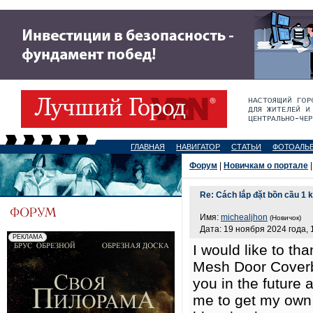
ГЛАВНАЯ
НАВИГАТОР
СТАТЬИ
ФОТОАЛЬ
Форум
|
Новичкам о портале
|
Re: Cách lắp đặt bồn cầu 1 
Имя:
michealjhon
(Новичок)
Дата: 19 ноября 2024 года, 
I would like to th
Mesh Door Coverb
you in the future a
me to get my own 