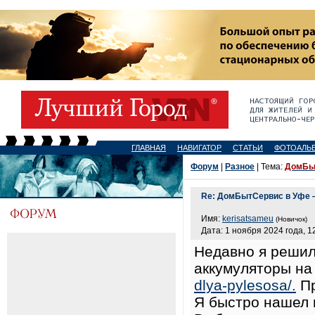
ГЛАВНАЯ
НАВИГАТОР
СТАТЬИ
ФОТОАЛЬ
Форум
|
Разное
| Тема:
ДомБыт
Re: ДомБытСервис в Уфе 
Имя:
kerisatsameu
(Новичок)
Дата: 1 ноября 2024 года, 1
Недавно я решил
аккумуляторы на
dlya-pylesosa/.
Пр
Я быстро нашел 