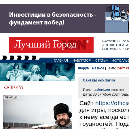
ГЛАВНАЯ
НАВИГАТОР
СТАТЬИ
ФОТОАЛЬ
Форум
|
Разное
| Тема:
Сайт ка
Сайт казино Garilla
Имя:
masterdzen
(Новичок)
Дата: 30 октября 2024 года,
Сайт
https://offic
для игры, поскол
к нему всегда ес
трудностей. Подд