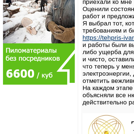
приехали ко мне
Оценили состоян
работ и предлож
Я выбрал тот, к
требованиям и б
https://tehpris-iva
и работы были в
либо ущерба для
и чисто, оставил
что теперь у ме
электроэнергии,
отметить вежлив
На каждом этапе
объясняли все н
действительно р