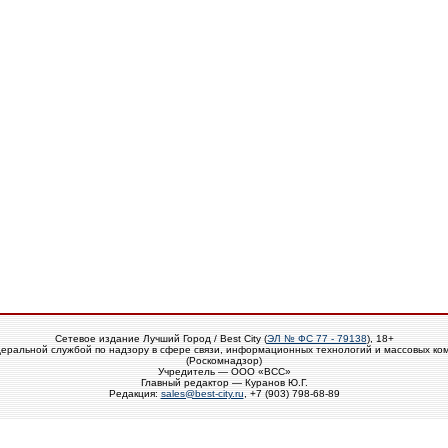
Сетевое издание Лучший Город / Best City (
ЭЛ № ФС 77 - 79138
), 18+
еральной службой по надзору в сфере связи, информационных технологий и массовых ко
(Роскомнадзор)
Учредитель — ООО «ВСС»
Главный редактор — Куранов Ю.Г.
Редакция:
sales@best-city.ru
, +7 (903) 798-68-89