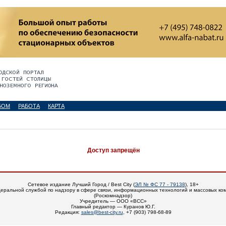
БОМ
РАБОТА
КАРТА
Доступ запрещён
Сетевое издание Лучший Город / Best City (
ЭЛ № ФС 77 - 79138
), 18+
еральной службой по надзору в сфере связи, информационных технологий и массовых ко
(Роскомнадзор)
Учредитель — ООО «ВСС»
Главный редактор — Куранов Ю.Г.
Редакция:
sales@best-city.ru
, +7 (903) 798-68-89