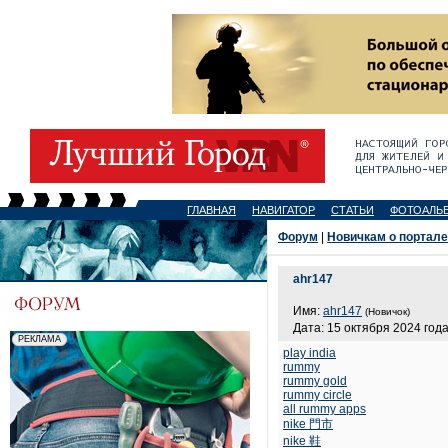
ГЛАВНАЯ
НАВИГАТОР
СТАТЬИ
ФОТОАЛЬ
Форум
|
Новичкам о портале
ahr147
Имя:
ahr147
(Новичок)
Дата: 15 октября 2024 года
play india
rummy
rummy gold
rummy circle
all rummy apps
nike 門市
nike 鞋