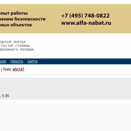
БОМ
РАБОТА
КАРТА
| Тема:
ahr147
, 5:35