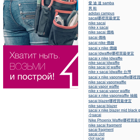
愛 迪 達 samba
男 鞋
adidas campus
sacai哪裡買最便宜
nike sacai
nike x sacai
nike sacai 價格
sacai 價格
sacai nike 價錢
sacai x nike 價錢
sacai ldwaffle哪裡買最便宜
sacai x nike ldwaffle
nike sacai ldwaffle
nike sacai ld waffle
nike x sacai ldwaffle 台灣
sacai x nike vaporwaffle
nike sacai vaporwaffle
sacai vapor waffle
nike x sacai vapor waffle
sacai x nike vaporwaffle 抽籤
sacai blazer哪裡買最便宜
nike sacai blazer
sacai x nike blazer mid black 
小sacai
Nike Phoenix Waffle哪裡買
nike sacai fragment
sacai fragment
sacai clot
clot sacai