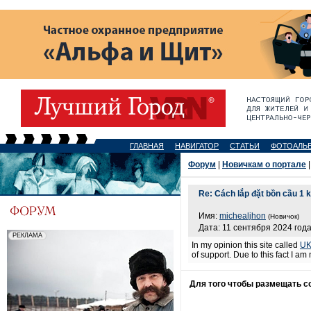
ГЛАВНАЯ
НАВИГАТОР
СТАТЬИ
ФОТОАЛЬ
Форум
|
Новичкам о портале
|
Re: Cách lắp đặt bồn cầu 1 
Имя:
michealjhon
(Новичок)
Дата: 11 сентября 2024 года
In my opinion this site called
UK 
of support. Due to this fact I am
Для того чтобы размещать 