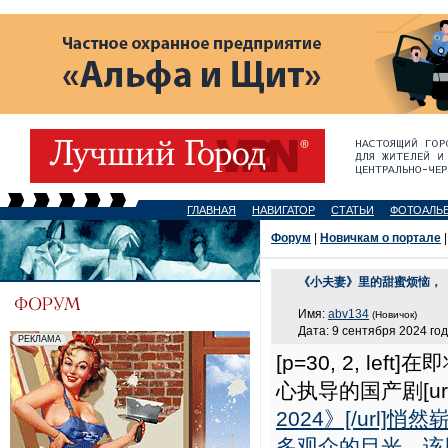
ГЛАВНАЯ
НАВИГАТОР
СТАТЬИ
ФОТОАЛЬ
Форум
|
Новичкам о портале
|
《小夫妻》里的甜蜜烦恼，
Имя:
abv134
(Новичок)
Дата: 9 сентября 2024 год
[p=30, 2, 
心执导的国产剧[ur
2024》[/ur
多观众的目光。该