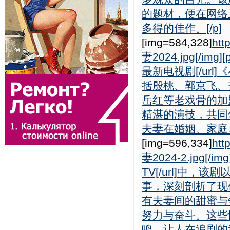
的题材，便在网络
多得的佳作。[/p]
[img=584,328]
htt
妻2024.jpg[/img][
最新电视剧[/ur
括殷桃、郭京飞、
岳红等老戏骨的加
精湛的演技，共同
夫妻在婚姻、家庭、
[img=596,334]
htt
妻2024-2.jpg[/img
TV[/url]中
事，深刻剖析了现
有夫妻间的甜蜜与
努力与奋斗。这些
鸣，让人在追剧的