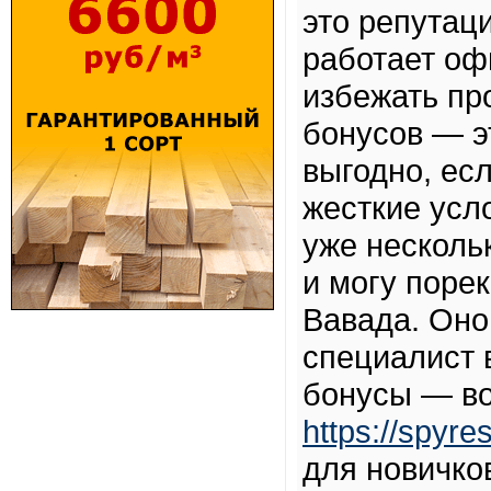
это репутаци
работает оф
избежать пр
бонусов — э
выгодно, ес
жесткие усл
уже несколь
и могу поре
Вавада. Оно
специалист в
бонусы — во
https://spyre
для новичко