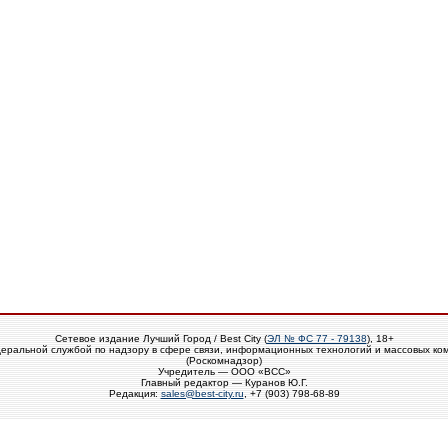
Сетевое издание Лучший Город / Best City (
ЭЛ № ФС 77 - 79138
), 18+
еральной службой по надзору в сфере связи, информационных технологий и массовых ко
(Роскомнадзор)
Учредитель — ООО «ВСС»
Главный редактор — Куранов Ю.Г.
Редакция:
sales@best-city.ru
, +7 (903) 798-68-89