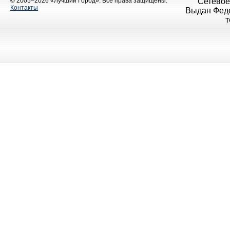
© 2005–2026 «Лучший Город». Все права защищены.
Сетевое 
Контакты
Выдан Феде
т