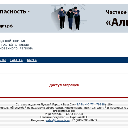
БОМ
РАБОТА
КАРТА
Доступ запрещён
Сетевое издание Лучший Город / Best City (
ЭЛ № ФС 77 - 79138
), 18+
еральной службой по надзору в сфере связи, информационных технологий и массовых ко
(Роскомнадзор)
Учредитель — ООО «ВСС»
Главный редактор — Куранов Ю.Г.
Редакция:
sales@best-city.ru
, +7 (903) 798-68-89