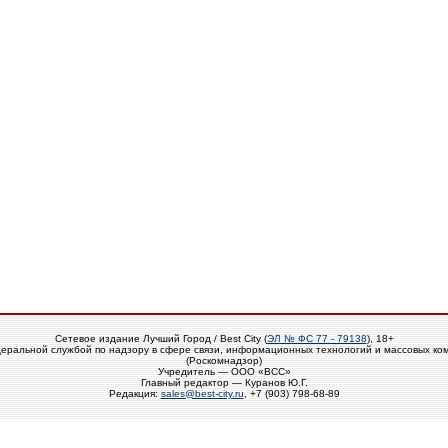
Сетевое издание Лучший Город / Best City (
ЭЛ № ФС 77 - 79138
), 18+
еральной службой по надзору в сфере связи, информационных технологий и массовых ко
(Роскомнадзор)
Учредитель — ООО «ВСС»
Главный редактор — Куранов Ю.Г.
Редакция:
sales@best-city.ru
, +7 (903) 798-68-89