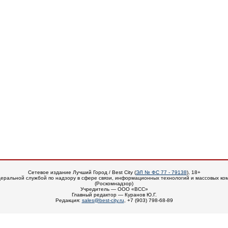
Сетевое издание Лучший Город / Best City (
ЭЛ № ФС 77 - 79138
), 18+
еральной службой по надзору в сфере связи, информационных технологий и массовых ко
(Роскомнадзор)
Учредитель — ООО «ВСС»
Главный редактор — Куранов Ю.Г.
Редакция:
sales@best-city.ru
, +7 (903) 798-68-89