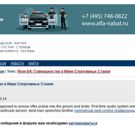
БОМ
РАБОТА
КАРТА
изм
| Тема:
Леон БК: Совершенство в Мире Спортивных Ставок
во в Мире Спортивных Ставок
8:14
upposed to amuse offer praise into the groom and bride. First time audio system wa
 particular person. best man speeches brother
commercial pest control chattanooga
 сообщения в форуме вам необходимо
авторизоваться