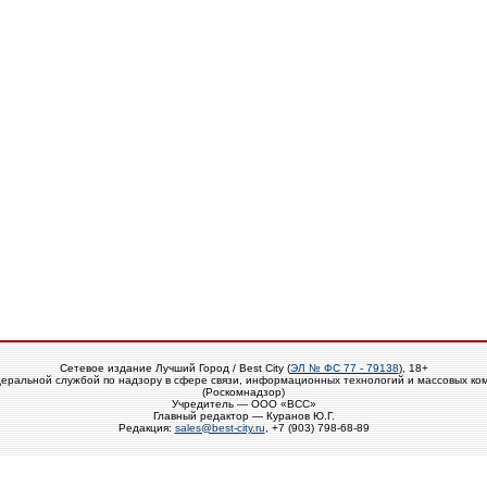
Сетевое издание Лучший Город / Best City (
ЭЛ № ФС 77 - 79138
), 18+
еральной службой по надзору в сфере связи, информационных технологий и массовых ко
(Роскомнадзор)
Учредитель — ООО «ВСС»
Главный редактор — Куранов Ю.Г.
Редакция:
sales@best-city.ru
, +7 (903) 798-68-89