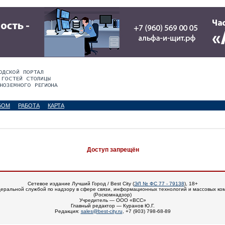
БОМ
РАБОТА
КАРТА
Доступ запрещён
Сетевое издание Лучший Город / Best City (
ЭЛ № ФС 77 - 79138
), 18+
еральной службой по надзору в сфере связи, информационных технологий и массовых ко
(Роскомнадзор)
Учредитель — ООО «ВСС»
Главный редактор — Куранов Ю.Г.
Редакция:
sales@best-city.ru
, +7 (903) 798-68-89