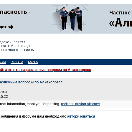
БОМ
РАБОТА
КАРТА
айти ответы на различные вопросы по Алиэкспресс
 различные вопросы по Алиэкспресс
ичок)
15:22
, great information, thankyou for posting.
reckless driving attorney
 сообщения в форуме вам необходимо
авторизоваться