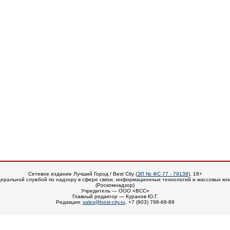
Сетевое издание Лучший Город / Best City (
ЭЛ № ФС 77 - 79138
), 18+
еральной службой по надзору в сфере связи, информационных технологий и массовых ко
(Роскомнадзор)
Учредитель — ООО «ВСС»
Главный редактор — Куранов Ю.Г.
Редакция:
sales@best-city.ru
, +7 (903) 798-68-89