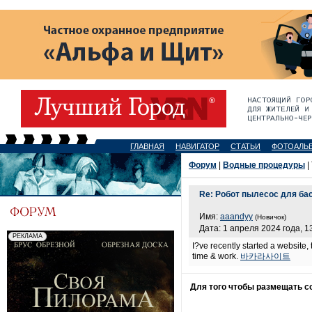
ГЛАВНАЯ
НАВИГАТОР
СТАТЬИ
ФОТОАЛЬ
Форум
|
Водные процедуры
|
Re: Робот пылесос для бас
Имя:
aaandyy
(Новичок)
Дата: 1 апреля 2024 года, 1
I?ve recently started a website,
time & work.
바카라사이트
Для того чтобы размещать 