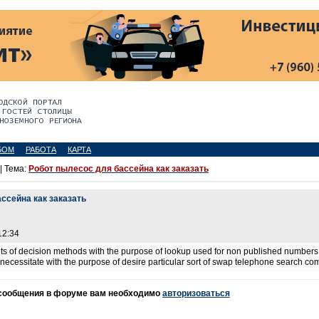
БОМ
РАБОТА
КАРТА
| Тема:
Робот пылесос для бассейна как заказать
ссейна как заказать
12:34
ts of decision methods with the purpose of lookup used for non published numbers, b
ll necessitate with the purpose of desire particular sort of swap telephone search c
 сообщения в форуме вам необходимо
авторизоваться