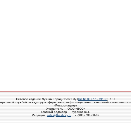
Сетевое издание Лучший Город / Best City (
ЭЛ № ФС 77 - 79138
), 18+
еральной службой по надзору в сфере связи, информационных технологий и массовых ко
(Роскомнадзор)
Учредитель — ООО «ВСС»
Главный редактор — Куранов Ю.Г.
Редакция:
sales@best-city.ru
, +7 (903) 798-68-89