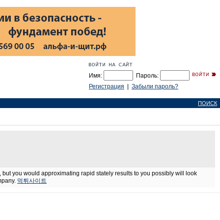
Имя:
Пароль:
Регистрация
|
Забыли пароль?
ПОИСК
ut you would approximating rapid stately results to you possibly will look
ompany.
먹튀사이트