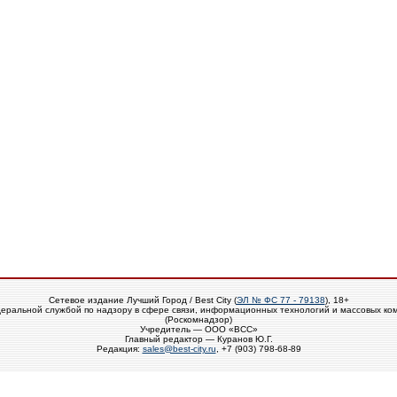
Сетевое издание Лучший Город / Best City (
ЭЛ № ФС 77 - 79138
), 18+
еральной службой по надзору в сфере связи, информационных технологий и массовых ко
(Роскомнадзор)
Учредитель — ООО «ВСС»
Главный редактор — Куранов Ю.Г.
Редакция:
sales@best-city.ru
, +7 (903) 798-68-89