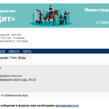
БОМ
РАБОТА
КАРТА
еатив
| Тема:
Игры
ы
rnyavyy
(Новичок)
 февраля 2024 года, 20:18
-то прикольную игру
 сообщения в форуме вам необходимо
авторизоваться