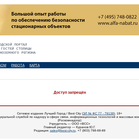
БОМ
РАБОТА
КАРТА
Доступ запрещён
Сетевое издание Лучший Город / Best City (
ЭЛ № ФС 77 - 79138
), 18+
еральной службой по надзору в сфере связи, информационных технологий и массовых ко
(Роскомнадзор)
Учредитель — ООО «ВСС»
Главный редактор — Куранов Ю.Г.
Редакция:
sales@best-city.ru
, +7 (903) 798-68-89